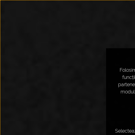
Folosim
funcți
partener
modul î
Selecteaz