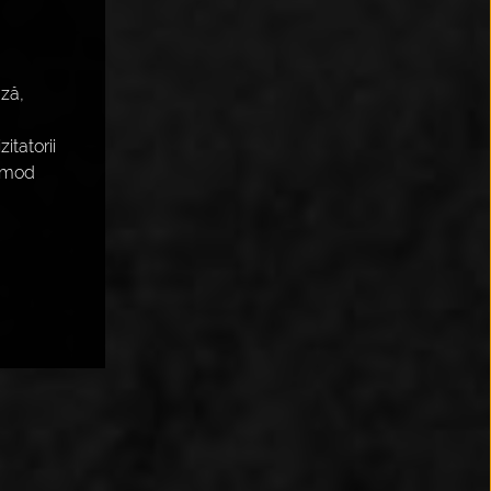
ază,
itatorii
n mod