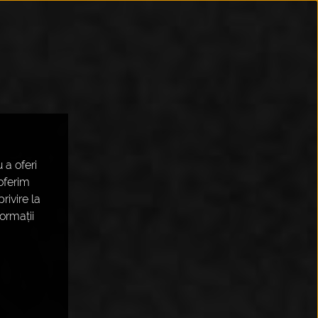
 a oferi
 oferim
rivire la
formații