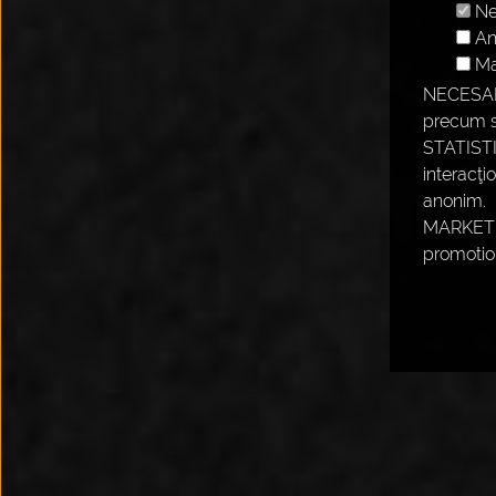
Ne
An
Ma
NECESAR -
precum s
STATISTIC
interacţi
anonim.
MARKETING
promotio