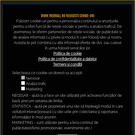
WWW.FREEWALL.RO FOLOSESTE COOKIE-URI
Folosim cookie-uri pentru a personaliza conținutul și anunțurile,
pentru a oferi funcții de rețele sociale și pentru a analiza traficul. De
asemenea, le oferim partenerilor de rețele sociale, de publicitate și
de analize informații cu privire la modul în care folosiți site-ul nostru.
Aceștia le pot combina cu alte informații oferite de dvs. sau culese
în urma folosirii serviciilor lor.
Politica de cookie
Politica de confidențialitate a datelor
Termeni si conditii
Selecteaza ce cookie-uri doresti sa accepti:
Necesar
Analiza trafic
Marketing
NECESAR - ajută la a face un site utilizabil prin activarea funcţiilor de
bază, precum setarea de limba.
STATISTICA - ajută pe proprietarii unui site să înţeleagă modul în care
vizitatorii interacţionează cu site-urile prin colectarea şi raportarea
informaţiilor în mod anonim.
MARKETING - sunt utilizate pentru a livra continut de
publicitate(oferte promotionale, evenimente etc.)